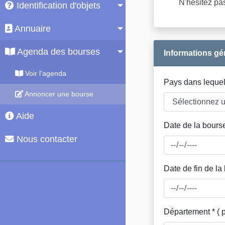
N'hésitez pa
Identification d'objets
Annuaire
Agenda des bourses
Informations g
Voir l'agenda
Pays dans lequel 
Annoncer une bourse
Aide
Date de la bours
Nous contacter
Date de fin de la
Département * ( 