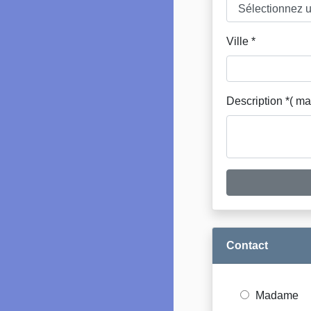
Ville *
Description *( m
Contact
Madame