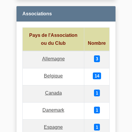
Associations
Pays de l'Association
ou du Club
Nombre
Allemagne
3
Belgique
14
Canada
1
Danemark
1
Espagne
1