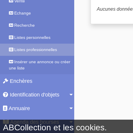
Vente
Aucunes données
Echange
Recherche
Listes personnelles
Listes professionnelles
Insérer une annonce ou créer
une liste
Enchères
Identification d'objets
Annuaire
Agenda des bourses
ABCollection et les cookies.