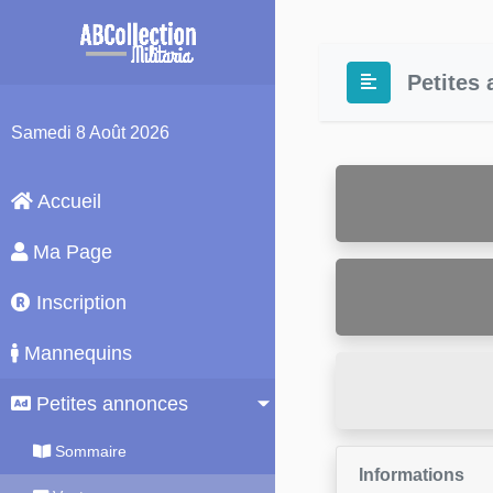
Petites
Samedi
8 Août 2026
Accueil
Ma Page
Inscription
Mannequins
Petites annonces
Sommaire
Informations