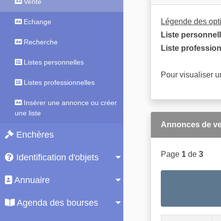
Vente
Légende des opti
Echange
Liste personnell
Recherche
Liste profession
Listes personnelles
Pour visualiser u
Listes professionnelles
Insérer une annonce ou créer
une liste
Annonces de ve
Enchères
Page
1
de
3
Identification d'objets
Annuaire
Agenda des bourses