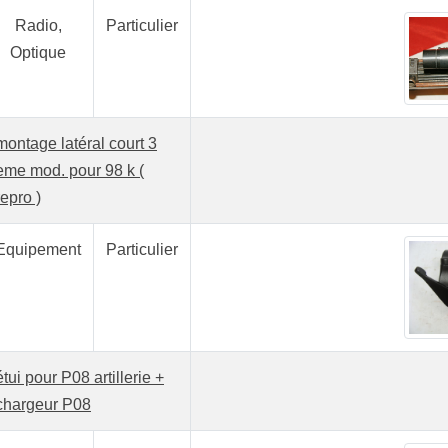
Radio,
Particulier
Optique
montage latéral court 3
eme mod. pour 98 k (
repro )
Equipement
Particulier
étui pour P08 artillerie +
chargeur P08