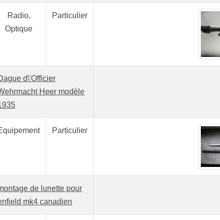
Radio,
Particulier
Optique
Dague d\'Officier
Wehrmacht Heer modèle
1935
Equipement
Particulier
montage de lunette pour
enfield mk4 canadien