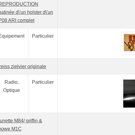
REPRODUCTION
patinée d\'un holster d\'un
P08 ARI complet
Equipement
Particulier
zeiss zielvier originale
Radio,
Particulier
Optique
lunette M84/ griffin &
howe M1C