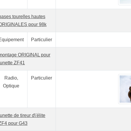
bases tourelles hautes
ORIGINALES pour 98k
Equipement
Particulier
montage ORIGINAL pour
lunette ZF41
Radio,
Particulier
Optique
lunette de tireur d\'élite
ZF4 pour G43