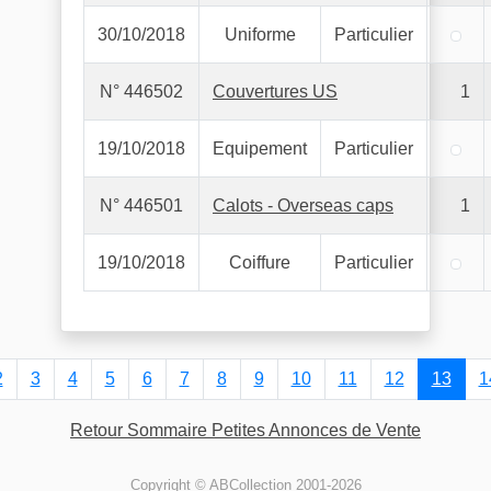
30/10/2018
Uniforme
Particulier
N° 446502
Couvertures US
1
19/10/2018
Equipement
Particulier
N° 446501
Calots - Overseas caps
1
19/10/2018
Coiffure
Particulier
2
3
4
5
6
7
8
9
10
11
12
13
1
Retour Sommaire Petites Annonces de Vente
Copyright © ABCollection 2001-2026