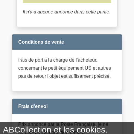
Il n'y a aucune annonce dans cette partie
Conditions de vente
frais de port a la charge de l'acheteur.
concernant le petit équipement US et autres
pas de retour l'objet est suffisament précisé.
Frais d'envoi
Prix annoncé par la Poste Française. je ne
ABCollection et les cookies.
compte pas le conditionnement.