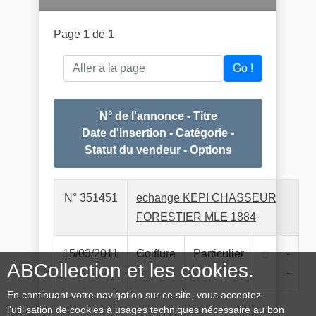
Page
1
de
1
Aller à la page
Go !
N° de l'annonce - Titre
Date d'insertion - Catégorie -
Statut du vendeur - Options
N° 351451
echange KEPI CHASSEUR
FORESTIER MLE 1884
15/03/2011
Coiffure
Particulier
-
ABCollection et les cookies.
-
En continuant votre navigation sur ce site, vous acceptez
l'utilisation de cookies à usages techniques nécessaire au bon