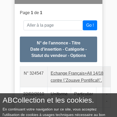
Page
1
de
1
Aller à la page
Go !
N° de l'annonce - Titre
Date d'insertion - Catégorie -
Statut du vendeur - Options
N° 324547
Echange Français+All 14/18
contre \"Zouave Pontifical\".
22/02/2010
Uniforme
Particulier
-
ABCollection et les cookies.
-
En continuant votre navigation sur ce site, vous acceptez
l'utilisation de cookies à usages techniques nécessaire au bon