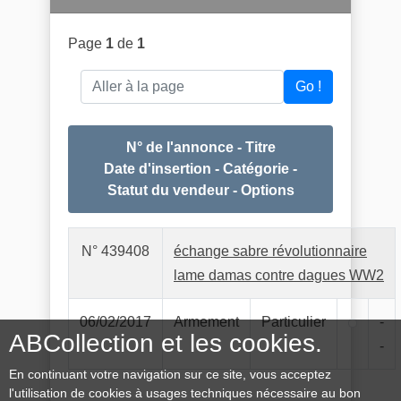
Page
1
de
1
Aller à la page
Go !
N° de l'annonce - Titre
Date d'insertion - Catégorie -
Statut du vendeur - Options
N° 439408
échange sabre révolutionnaire
lame damas contre dagues WW2
06/02/2017
Armement
Particulier
-
ABCollection et les cookies.
-
En continuant votre navigation sur ce site, vous acceptez
l'utilisation de cookies à usages techniques nécessaire au bon