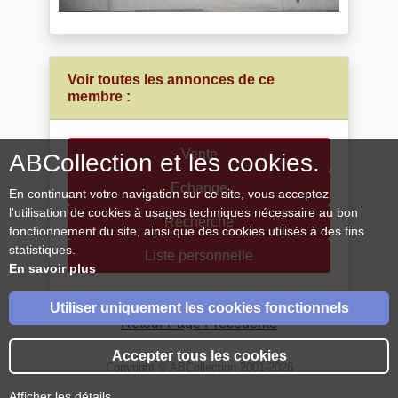
Voir toutes les annonces de ce
membre :
Vente
ABCollection et les cookies.
Echange
En continuant votre navigation sur ce site, vous acceptez
l'utilisation de cookies à usages techniques nécessaire au bon
Recherche
fonctionnement du site, ainsi que des cookies utilisés à des fins
statistiques.
Liste personnelle
En savoir plus
Utiliser uniquement les cookies fonctionnels
Retour Page Précédente
Accepter tous les cookies
Copyright © ABCollection 2001-2026
Afficher les détails