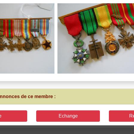
 annonces de ce membre :
e
Echange
R