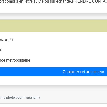
/port compris en lettre suivie ou sur échange,PRENDRE CONT
nake.57
r
ce métropolitaine
Contacter cet annonceur
r la photo pour l'agrandir )