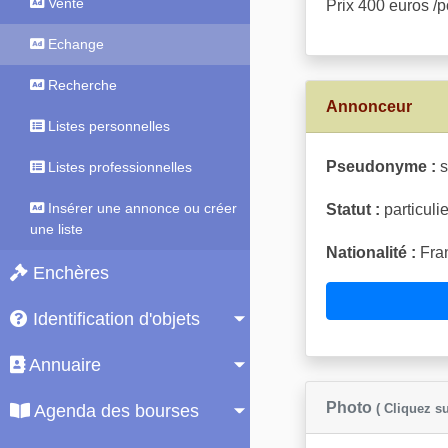
Vente
Prix 400 euros 
Echange
Recherche
Annonceur
Listes personnelles
Pseudonyme :
s
Listes professionnelles
Insérer une annonce ou créer
Statut :
particulie
une liste
Nationalité :
Fran
Enchères
Identification d'objets
Annuaire
Photo
( Cliquez su
Agenda des bourses