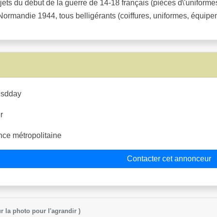
jets du début de la guerre de 14-18 français (pièces d\'uniforme
 Normandie 1944, tous belligérants (coiffures, uniformes, équipe
sdday
r
ce métropolitaine
Contacter cet annonceur
r la photo pour l'agrandir )