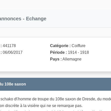
 annonces - Echange
:
441178
Catégorie :
Coiffure
:
06/06/2017
Période :
1914 - 1918
Pays :
Allemagne
du 108e saxon
e schako d\'homme de troupe du 108e saxon de Dresde, du modèl
ion discrète à la visière qui ne se remarque pas.