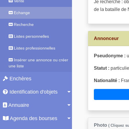
Vente
Je recherche : ob
de la bataille de
Echange
Recherche
Listes personnelles
Annonceur
Listes professionnelles
Pseudonyme :
u
Insérer une annonce ou créer
une liste
Statut :
particulie
Enchères
Nationalité :
Fran
Identification d'objets
Annuaire
Agenda des bourses
Photo
( Cliquez su