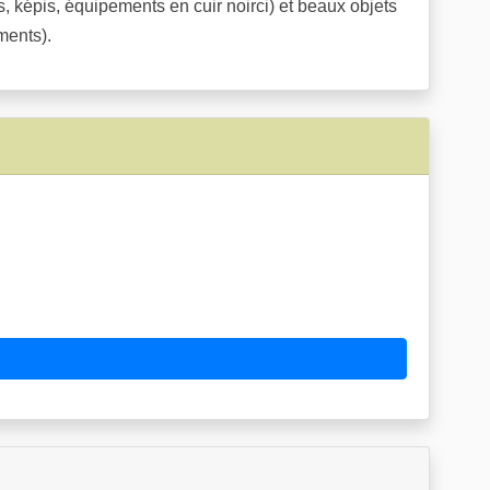
s, képis, équipements en cuir noirci) et beaux objets
ments).