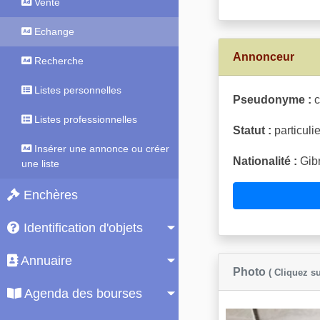
Vente
Echange
Annonceur
Recherche
Listes personnelles
Pseudonyme :
c
Listes professionnelles
Statut :
particulie
Insérer une annonce ou créer
Nationalité :
Gibr
une liste
Enchères
Identification d'objets
Annuaire
Photo
( Cliquez su
Agenda des bourses