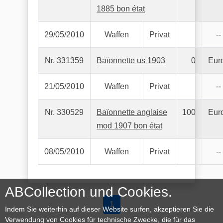
1885 bon état
29/05/2010
Waffen
Privat
--
Nr. 331359
Baïonnette us 1903
0
Eur
21/05/2010
Waffen
Privat
--
Nr. 330529
Baïonnette anglaise
100
Eur
mod 1907 bon état
08/05/2010
Waffen
Privat
--
ABCollection und Cookies.
1
Indem Sie weiterhin auf dieser Website surfen, akzeptieren Sie die
Verwendung von Cookies für technische Zwecke, die für das