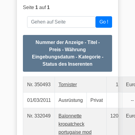
Seite
1
auf
1
Gehen auf Seite
Go !
Nummer der Anzeige - Titel -
Preis - Währung
Eingebungsdatum - Kategorie -
Status des Inserenten
Nr. 350493
Tornister
1
Eur
01/03/2011
Ausrüstung
Privat
--
Nr. 332049
Baïonnette
120
Eur
kropatcheck
portugaise mod