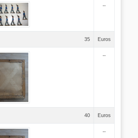
--
35
Euros
--
40
Euros
--