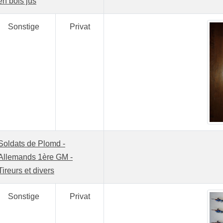
en bois jus
Sonstige
Privat
Soldats de Plomd -
Allemands 1ère GM -
Tireurs et divers
Sonstige
Privat