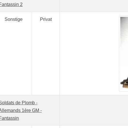
Fantassin 2
Sonstige
Privat
Soldats de Plomb -
Allemands 1ère GM -
Fantassin