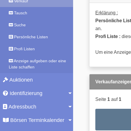
Verkauf
Erklärung :
Tausch
Persönliche List
Suche
an.
Profi Liste :
diese
Persönliche Listen
Profi Listen
Um eine Anzeige 
Anzeige aufgeben oder eine
Liste schaffen
Auktionen
Verkaufanzeige
Identifizierung
Seite
1
auf
1
Adressbuch
Börsen Terminkalender