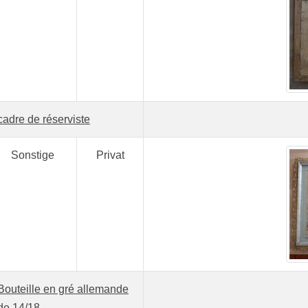
cadre de réserviste
Sonstige
Privat
Bouteille en gré allemande
de 14/18