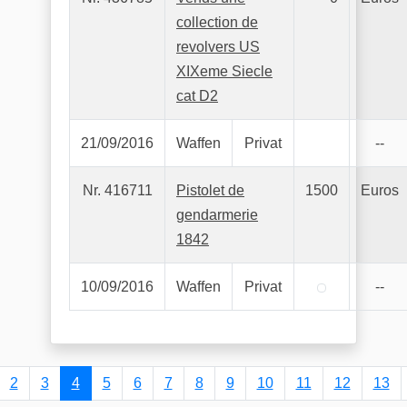
collection de
revolvers US
XIXeme Siecle
cat D2
21/09/2016
Waffen
Privat
--
Nr. 416711
Pistolet de
1500
Euros
gendarmerie
1842
10/09/2016
Waffen
Privat
--
2
3
4
5
6
7
8
9
10
11
12
13