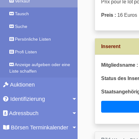
Verkauf
Prix pour le lot p
Tausch
Preis :
16 Euros
Suche
Persönliche Listen
Inserent
Profi Listen
Anzeige aufgeben oder eine
Mitgliedsname :
Liste schaffen
Status des Inser
Auktionen
Staatsangehörig
Identifizierung
Adressbuch
Börsen Terminkalender