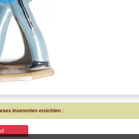
eses Inserenten ersichten :
uf