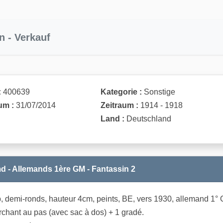
n - Verkauf
:
400639
Kategorie :
Sonstige
um :
31/07/2014
Zeitraum :
1914 - 1918
Land :
Deutschland
d - Allemands 1ère GM - Fantassin 2
, demi-ronds, hauteur 4cm, peints, BE, vers 1930, allemand 1° 
rchant au pas (avec sac à dos) + 1 gradé.