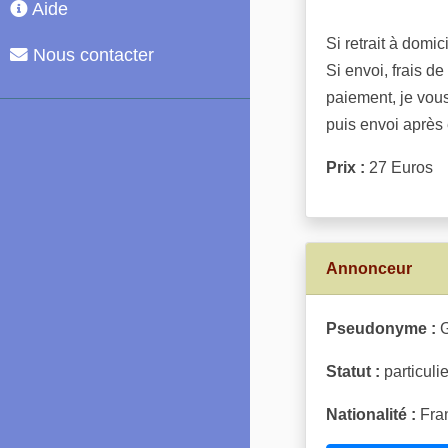
Aide
Si retrait à domi
Nous contacter
Si envoi, frais d
paiement, je vou
puis envoi après
Prix :
27 Euros
Annonceur
Pseudonyme :
G
Statut :
particulie
Nationalité :
Fran