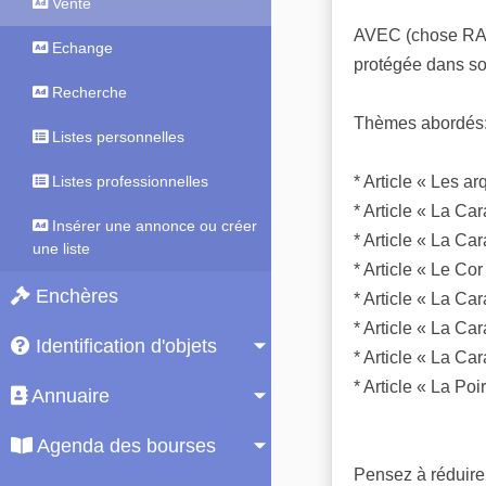
Vente
AVEC (chose RA
Echange
protégée dans so
Recherche
Thèmes abordés
Listes personnelles
* Article « Les 
Listes professionnelles
* Article « La Ca
Insérer une annonce ou créer
* Article « La Ca
une liste
* Article « Le Cor
Enchères
* Article « La Ca
* Article « La Ca
Identification d'objets
* Article « La Ca
* Article « La Po
Annuaire
Agenda des bourses
Pensez à réduire