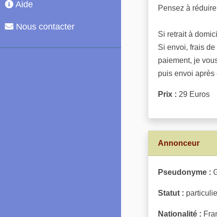
Aide
Pensez à réduire
Nous contacter
Si retrait à domi
Si envoi, frais d
paiement, je vou
puis envoi après
Prix :
29 Euros
Annonceur
Pseudonyme :
G
Statut :
particulie
Nationalité :
Fran