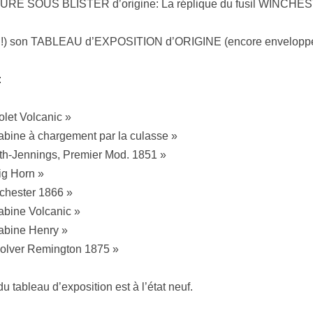
URE SOUS BLISTER d’origine: La réplique du fusil WINCHE
!!) son TABLEAU d’EXPOSITION d’ORIGINE (encore enveloppé 
:
tolet Volcanic »
rabine à chargement par la culasse »
mith-Jennings, Premier Mod. 1851 »
Big Horn »
nchester 1866 »
rabine Volcanic »
rabine Henry »
evolver Remington 1875 »
du tableau d’exposition est à l’état neuf.