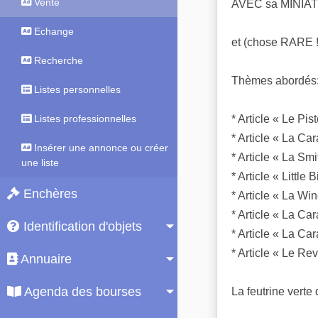
Vente
AVEC sa MINIAT
Echange
et (chose RARE 
Recherche
Thèmes abordés
Listes personnelles
* Article « Le Pis
Listes professionnelles
* Article « La Ca
Insérer une annonce ou créer
* Article « La S
une liste
* Article « Little 
Enchères
* Article « La Wi
* Article « La Ca
Identification d'objets
* Article « La Ca
* Article « Le R
Annuaire
Agenda des bourses
La feutrine verte 