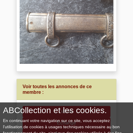
Voir toutes les annonces de ce
membre :
ABCollection et les cookies.
Vente
En continuant votre navigation sur ce site, vous acceptez
Echange
l'utilisation de cookies à usages techniques nécessaire au bon