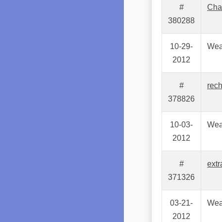
#
Cha
380288
10-29-
Wea
2012
#
rec
378826
10-03-
Wea
2012
#
extr
371326
03-21-
Wea
2012