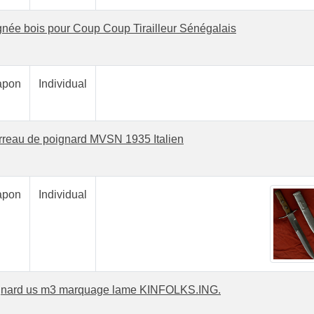
née bois pour Coup Coup Tirailleur Sénégalais
pon
Individual
rreau de poignard MVSN 1935 Italien
pon
Individual
gnard us m3 marquage lame KINFOLKS.ING.