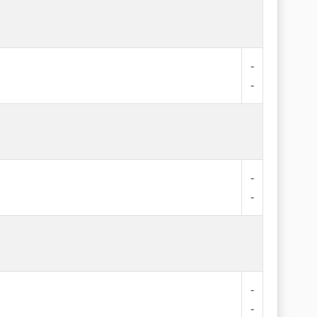
-
-
-
-
-
-