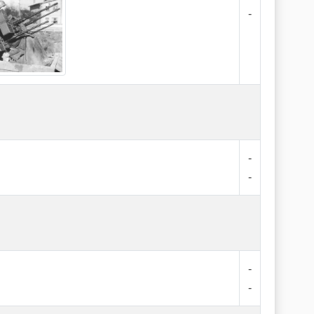
-
-
-
-
-