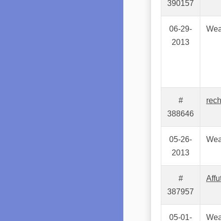
390157
06-29-
Wea
2013
#
rec
388646
05-26-
Wea
2013
#
Aff
387957
05-01-
Wea