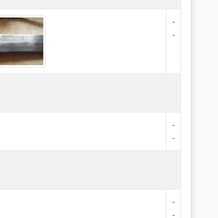
-
-
-
-
-
-