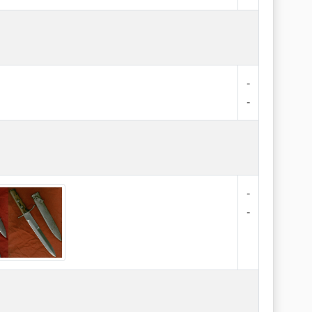
-
-
-
-