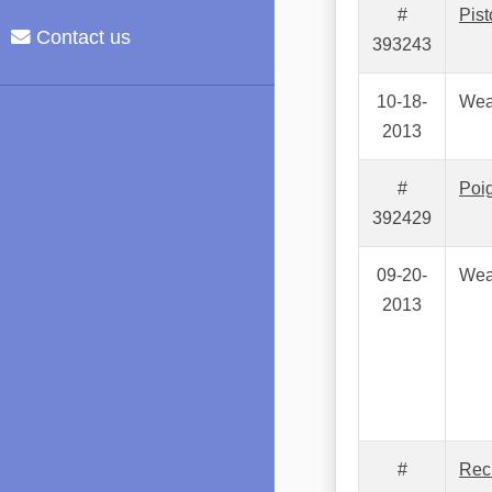
#
Pist
Contact us
393243
10-18-
Wea
2013
#
Poi
392429
09-20-
Wea
2013
#
Rec