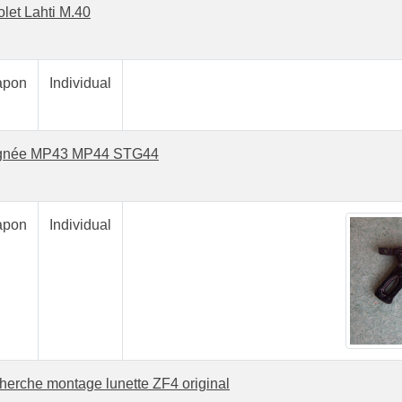
olet Lahti M.40
pon
Individual
gnée MP43 MP44 STG44
pon
Individual
herche montage lunette ZF4 original