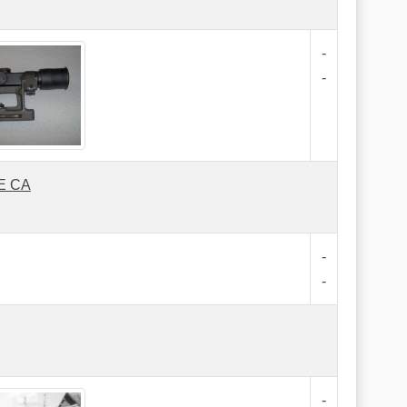
-
-
E CA
-
-
-