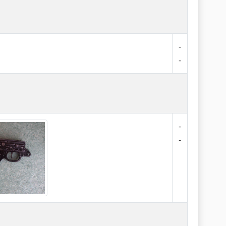
-
-
-
-