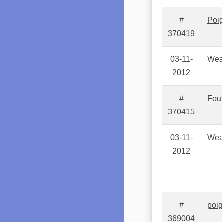
#
Poig
370419
03-11-
Wea
2012
#
Fou
370415
03-11-
Wea
2012
#
poi
369004