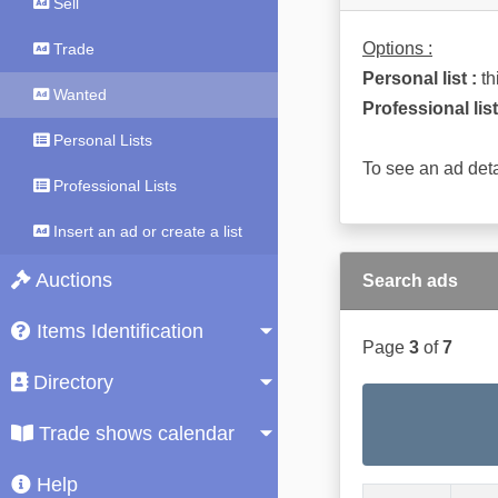
Sell
Options :
Trade
Personal list :
th
Wanted
Professional list
Personal Lists
To see an ad deta
Professional Lists
Insert an ad or create a list
Auctions
Search ads
Items Identification
Page
3
of
7
Directory
Trade shows calendar
Help