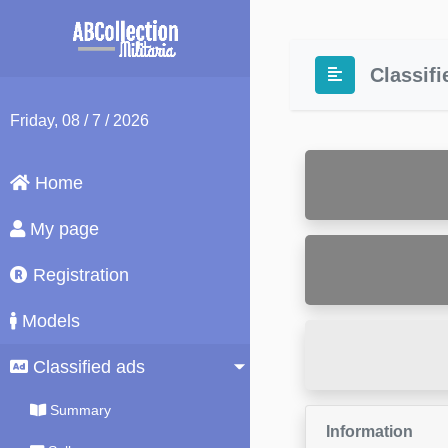
Classif
Friday
, 08 / 7 / 2026
Home
My page
Registration
Models
Classified ads
Summary
Information