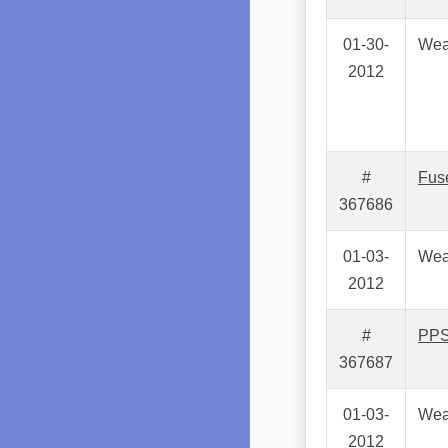
01-30-
Wea
2012
#
Fusé
367686
01-03-
Wea
2012
#
PPS
367687
01-03-
Wea
2012