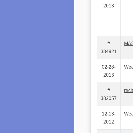
2013
#
MAS
384921
02-28-
Wea
2013
#
rec
382057
12-13-
Wea
2012