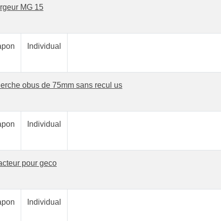
rgeur MG 15
pon
Individual
herche obus de 75mm sans recul us
pon
Individual
acteur pour geco
pon
Individual