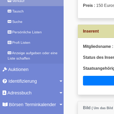
Verkauf
Preis :
150 Euro
Tausch
Suche
Inserent
Persönliche Listen
Profi Listen
Mitgliedsname :
Anzeige aufgeben oder eine
Status des Inser
Liste schaffen
Staatsangehörig
Auktionen
Identifizierung
Adressbuch
Börsen Terminkalender
Bild
( Um das Bild 