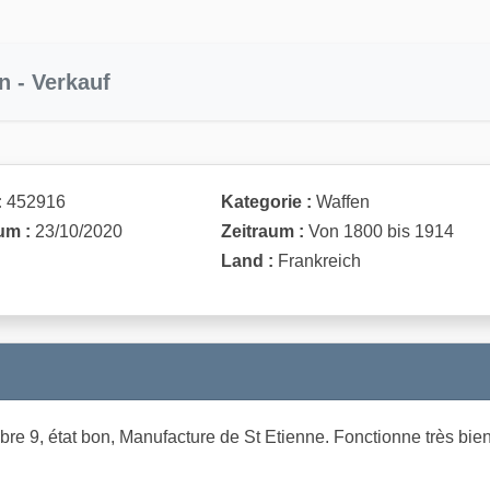
n - Verkauf
:
452916
Kategorie :
Waffen
um :
23/10/2020
Zeitraum :
Von 1800 bis 1914
Land :
Frankreich
libre 9, état bon, Manufacture de St Etienne. Fonctionne très bie