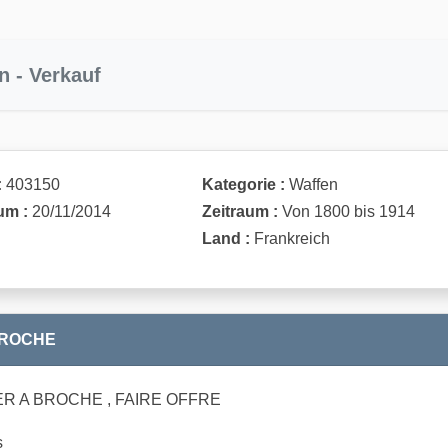
n - Verkauf
:
403150
Kategorie :
Waffen
um :
20/11/2014
Zeitraum :
Von 1800 bis 1914
Land :
Frankreich
BROCHE
R A BROCHE , FAIRE OFFRE
s